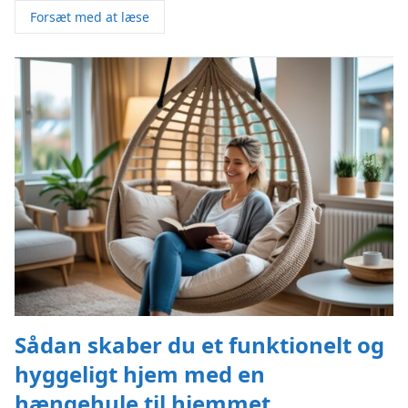
Forsæt med at læse
Sådan skaber du et funktionelt og
hyggeligt hjem med en
hængehule til hjemmet